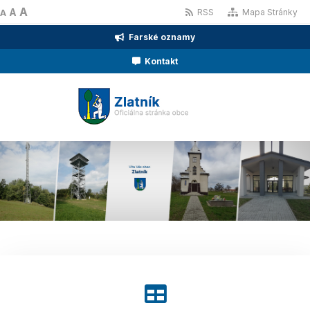
A
A
RSS
Mapa Stránky
A
Farské oznamy
Kontakt