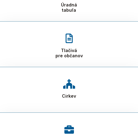
Úradná
tabuľa
Tlačivá
pre občanov
Cirkev