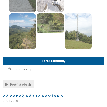
Farské oznamy
Žiadne oznamy
Prečítať obsah
Z á v e r e č n é s t a n o v i s k o
01.04.2026