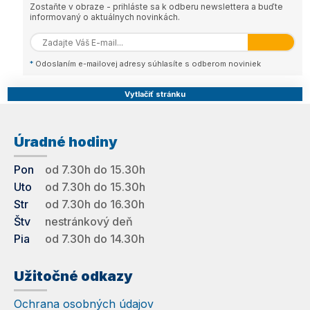
Zostaňte v obraze - prihláste sa k odberu newslettera a buďte
informovaný o aktuálnych novinkách.
*
Odoslaním e-mailovej adresy súhlasíte s odberom noviniek
Vytlačiť stránku
Úradné hodiny
Pon
od 7.30h do 15.30h
Uto
od 7.30h do 15.30h
Str
od 7.30h do 16.30h
Štv
nestránkový deň
Pia
od 7.30h do 14.30h
Užitočné odkazy
Ochrana osobných údajov