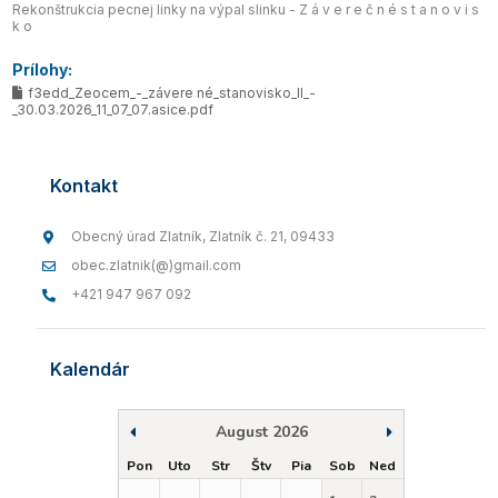
Rekonštrukcia pecnej linky na výpal slinku - Z á v e r e č n é s t a n o v i s
k o
Prílohy:
f3edd_Zeocem_-_závere né_stanovisko_II_-
_30.03.2026_11_07_07.asice.pdf
Kontakt
Obecný úrad Zlatník, Zlatník č. 21, 09433
obec.zlatnik(@)gmail.com
+421 947 967 092
Kalendár
August 2026
Pon
Uto
Str
Štv
Pia
Sob
Ned