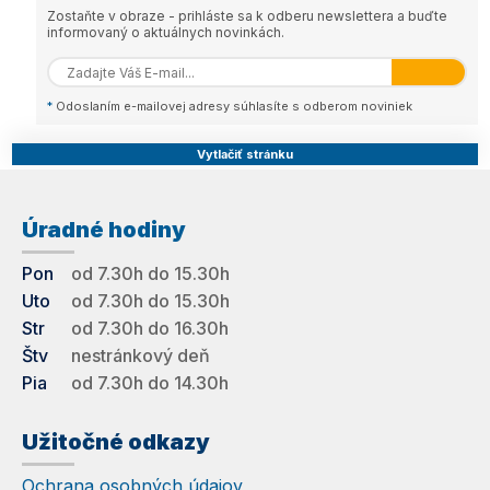
Zostaňte v obraze - prihláste sa k odberu newslettera a buďte
informovaný o aktuálnych novinkách.
*
Odoslaním e-mailovej adresy súhlasíte s odberom noviniek
Vytlačiť stránku
Úradné hodiny
Pon
od 7.30h do 15.30h
Uto
od 7.30h do 15.30h
Str
od 7.30h do 16.30h
Štv
nestránkový deň
Pia
od 7.30h do 14.30h
Užitočné odkazy
Ochrana osobných údajov