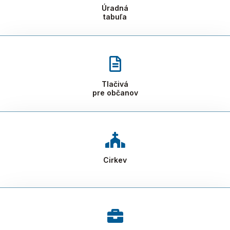
Úradná
tabuľa
Tlačivá
pre občanov
Cirkev