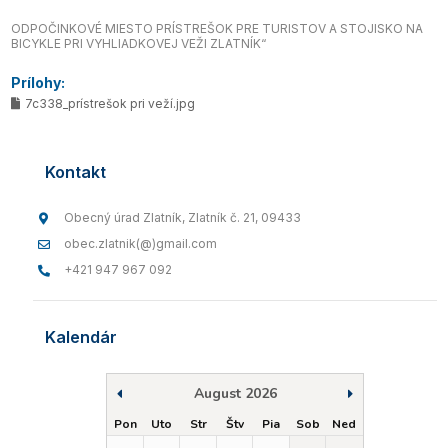
ODPOČINKOVÉ MIESTO PRÍSTREŠOK PRE TURISTOV A STOJISKO NA
BICYKLE PRI VYHLIADKOVEJ VEŽI ZLATNÍK“
Prílohy:
7c338_prístrešok pri veží.jpg
Kontakt
Obecný úrad Zlatník, Zlatník č. 21, 09433
obec.zlatnik(@)gmail.com
+421 947 967 092
Kalendár
August 2026
Pon
Uto
Str
Štv
Pia
Sob
Ned