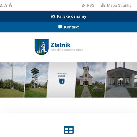
A
A
RSS
Mapa Stránky
A
Farské oznamy
Kontakt