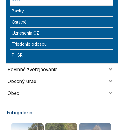
Banky
Ostatné
Uznesenia OZ
Triedenie odpadu
PHSR
Povinné zverejňovanie
Obecný úrad
Obec
Fotogaléria