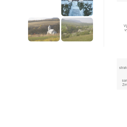
V
v
stra
sa
Zm