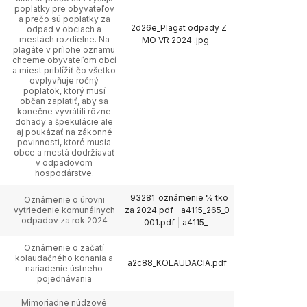
poplatky pre obyvateľov
a prečo sú poplatky za
2d26e_Plagat odpady Z
odpad v obciach a
mestách rozdielne. Na
MO VR 2024 .jpg
plagáte v prílohe oznamu
chceme obyvateľom obcí
a miest priblížiť čo všetko
ovplyvňuje ročný
poplatok, ktorý musí
občan zaplatiť, aby sa
konečne vyvrátili rôzne
dohady a špekulácie ale
aj poukázať na zákonné
povinnosti, ktoré musia
obce a mestá dodržiavať
v odpadovom
hospodárstve.
93281_oznámenie % tko
Oznámenie o úrovni
vytriedenie komunálnych
za 2024.pdf
a4115_265_0
odpadov za rok 2024
001.pdf
a4115_
Oznámenie o začatí
kolaudačného konania a
a2c88_KOLAUDACIA.pdf
nariadenie ústneho
pojednávania
Mimoriadne núdzové