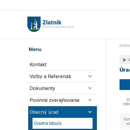
Domo
Menu
P
Kontakt
Úra
Voľby a Referendá
Dokumenty
Povinné zverejňovanie
O
výk
Obecný úrad
Ozn
Úradná tabuľa
v