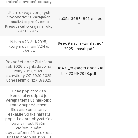
drobné stavebné odpady.
„Plán rozvoja verejných
vodovodov a verejných
aa05a_36874801.xml.pd
kanalizácií pre územie
f
Prešovského kraja na roky
2021 - 2027“
Návrh VZN č. 1/2025,
8eed9_návrh vzn zlatník 1
ktorým sa mení VZN č.
2025 – navrh.pdf
2/2024
Rozpočet obce Zlatník na
rok 2026 a výhľadovo na
fd47f_rozpočet obce Zla
roky 2027, 2028
tník 2026-2028.pdf
schválený OZ 29.10.2025
uznesením č. 127 B/2025
Cena poplatkov za
komunálny odpad je
verejná téma už niekoľko
rokov naprieč celým
Slovenskom a teraz
eskaluje vďaka nárastu
poplatkov pre obyvateľov
obcí a miest. Naším
cieľom je Vám
obyvateľom nášho okresu
ukázať prečo sa zvyšujú