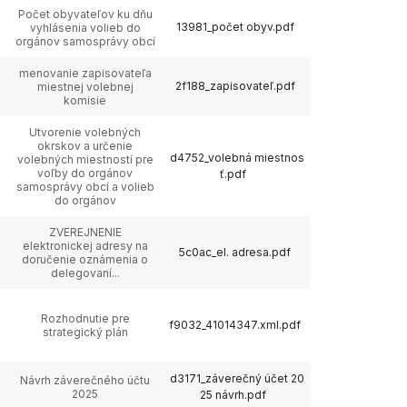
Počet obyvateľov ku dňu
13981_počet obyv.pdf
vyhlásenia volieb do
orgánov samosprávy obcí
menovanie zapisovateľa
2f188_zapisovateľ.pdf
miestnej volebnej
komisie
Utvorenie volebných
okrskov a určenie
d4752_volebná miestnos
volebných miestností pre
voľby do orgánov
ť.pdf
samosprávy obcí a volieb
do orgánov
ZVEREJNENIE
elektronickej adresy na
5c0ac_el. adresa.pdf
doručenie oznámenia o
delegovaní...
Rozhodnutie pre
f9032_41014347.xml.pdf
strategický plán
d3171_záverečný účet 20
Návrh záverečného účtu
2025
25 návrh.pdf