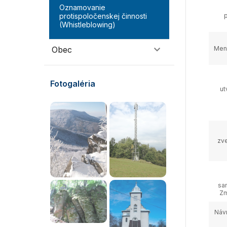
Oznamovanie
protispoločenskej činnosti
(Whistleblowing)
Obec
Men
Fotogaléria
ut
zve
sa
Zm
Náv