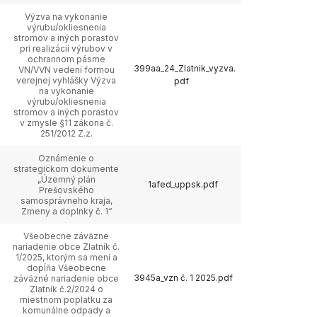
Výzva na vykonanie
výrubu/okliesnenia
stromov a iných porastov
pri realizácii výrubov v
ochrannom pásme
399aa_24_Zlatnik_vyzva.
VN/VVN vedení formou
verejnej vyhlášky Výzva
pdf
na vykonanie
výrubu/okliesnenia
stromov a iných porastov
v zmysle §11 zákona č.
251/2012 Z.z.
Oznámenie o
strategickom dokumente
„Územný plán
1afed_uppsk.pdf
Prešovského
samosprávneho kraja,
Zmeny a doplnky č. 1“
Všeobecne záväzne
nariadenie obce Zlatník č.
1/2025, ktorým sa mení a
dopĺňa Všeobecne
3945a_vzn č. 1 2025.pdf
záväzné nariadenie obce
Zlatník č.2/2024 o
miestnom poplatku za
komunálne odpady a