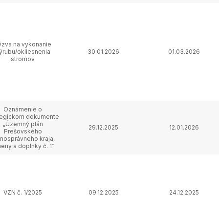
ýzva na vykonanie
ýrubu/okliesnenia
30.01.2026
01.03.2026
stromov
Oznámenie o
tegickom dokumente
„Územný plán
29.12.2025
12.01.2026
Prešovského
mosprávneho kraja,
eny a doplnky č. 1“
VZN č. 1/2025
09.12.2025
24.12.2025