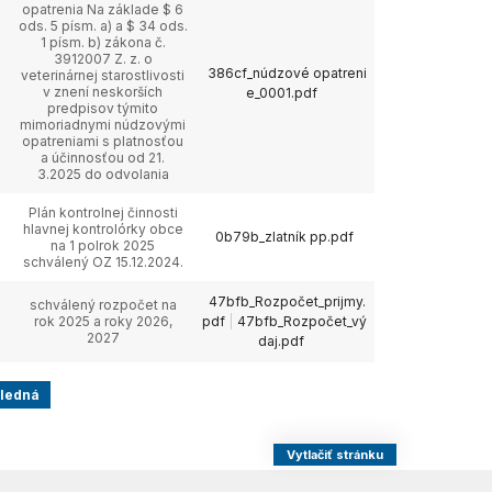
opatrenia Na základe $ 6
ods. 5 písm. a) a $ 34 ods.
1 písm. b) zákona č.
3912007 Z. z. o
386cf_núdzové opatreni
veterinárnej starostlivosti
v znení neskorších
e_0001.pdf
predpisov týmito
mimoriadnymi núdzovými
opatreniami s platnosťou
a účinnosťou od 21.
3.2025 do odvolania
Plán kontrolnej činnosti
hlavnej kontrolórky obce
0b79b_zlatník pp.pdf
na 1 polrok 2025
schválený OZ 15.12.2024.
47bfb_Rozpočet_prijmy.
schválený rozpočet na
rok 2025 a roky 2026,
pdf
47bfb_Rozpočet_vý
2027
daj.pdf
ledná
Vytlačiť stránku