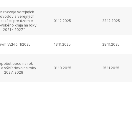
án rozvoja verejných
ovodov a verejných
alizácií pre územie
01.12.2025
22.12.2025
vského kraja na roky
2021 - 2027“
ávrh VZN č. 1/2025
13.11.2025
28.11.2025
zpočet obce na rok
 a výhľadovo na roky
31.10.2025
15.11.2025
2027, 2028