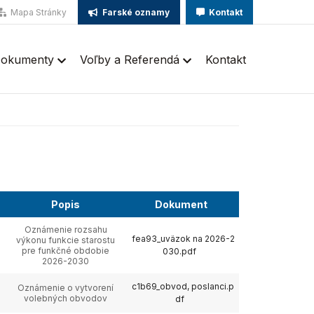
Mapa Stránky
Farské oznamy
Kontakt
okumenty
Voľby a Referendá
Kontakt
Popis
Dokument
Oznámenie rozsahu
fea93_uväzok na 2026-2
výkonu funkcie starostu
pre funkčné obdobie
030.pdf
2026-2030
c1b69_obvod, poslanci.p
Oznámenie o vytvorení
volebných obvodov
df