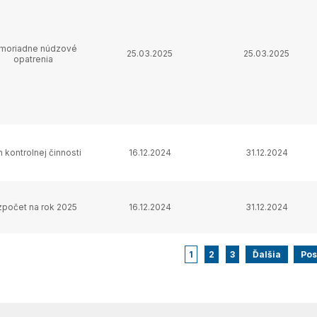
moriadne núdzové
25.03.2025
25.03.2025
opatrenia
n kontrolnej činnosti
16.12.2024
31.12.2024
zpočet na rok 2025
16.12.2024
31.12.2024
1
2
3
Ďalšia
Pos