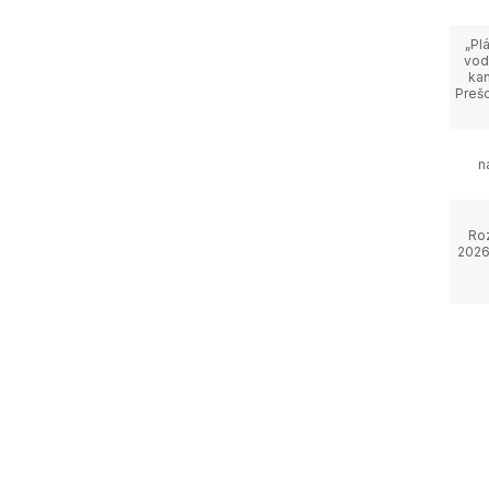
„Pl
vod
kan
Prešo
n
Ro
2026