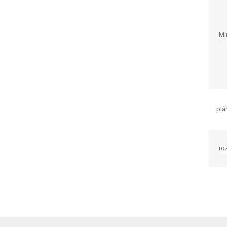
Mi
plá
ro