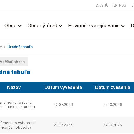
A
A
RSS
A
Obec
Obecný úrad
Povinné zverejňovanie
D
v
>
Úradná tabuľa
rečítať obsah
dná tabuľa
Názov
Dátum vyvesenia
Dátum zvesenia
známenie rozsahu
22.07.2026
25.10.2026
onu funkcie starostu
ámenie o vytvorení
21.07.2026
24.10.2026
olebných obvodov