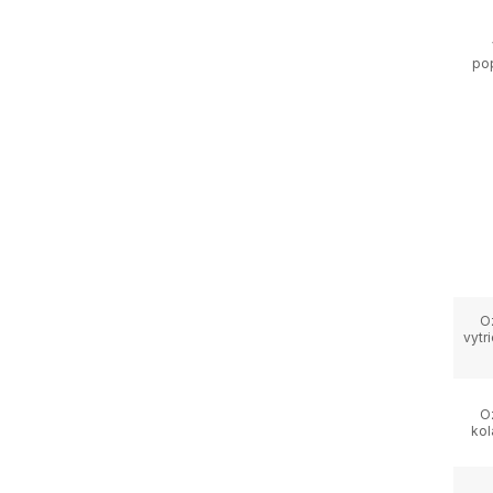
po
O
vytr
O
kol