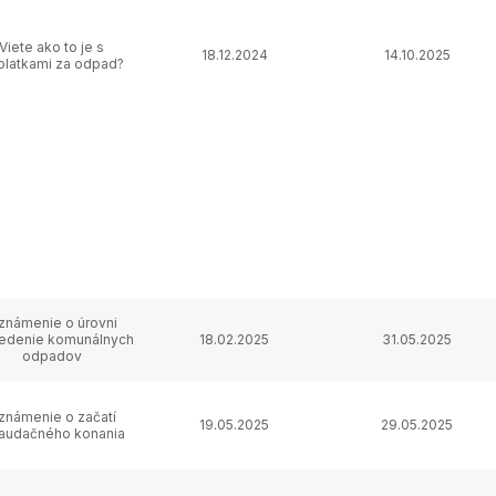
Viete ako to je s
18.12.2024
14.10.2025
platkami za odpad?
známenie o úrovni
iedenie komunálnych
18.02.2025
31.05.2025
odpadov
známenie o začatí
19.05.2025
29.05.2025
audačného konania