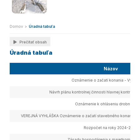
Domov
>
Úradná tabuľa
Prečítať obsah
Úradná tabuľa
Názov
Oznámenie o začatí konania - Výrub 
Návrh plánu kontrolnej činnosti hlavnej kontrolórk
Oznámenie k ohláseniu drobnej st
VEREJNÁ VYHLÁŠKA Oznámenie o začatí stavebného konania a n
Rozpočet na roky 2024-2026
Zásady hospodárenia s majetkom obce