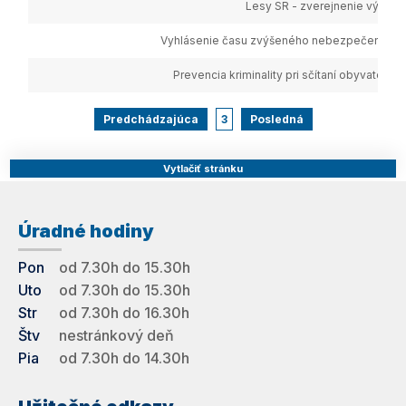
Lesy SR - zverejnenie výzvy
Vyhlásenie času zvýšeného nebezpečenstva 
Prevencia kriminality pri sčítaní obyvateľo
Predchádzajúca
3
Posledná
Vytlačiť stránku
Úradné hodiny
Pon
od 7.30h do 15.30h
Uto
od 7.30h do 15.30h
Str
od 7.30h do 16.30h
Štv
nestránkový deň
Pia
od 7.30h do 14.30h