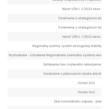
Návrh VZN č. 2 /2023 obce Zlatní
Oznámenie o strategickom dokum
Oznámenie o strategickom dokum
Návrh VZN č. 1 /2023 obce Zlatní
Regionálny územný systém ekologickej stability okr
Rozhodnutie - schválenie Regionálneho územného systému ekologicke
Vyhlásenie času zvýšeného nebezpečenstva 
Oznámenie o plánovanom výrube drevín/krovi
Oznam OcÚ
Oznam OcÚ
Zber komunálneho odpadu - plán na r