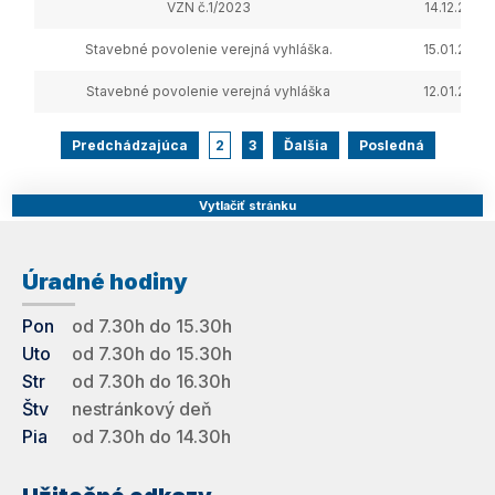
VZN č.1/2023
14.12.2023
Stavebné povolenie verejná vyhláška.
15.01.2024
Stavebné povolenie verejná vyhláška
12.01.2024
Predchádzajúca
2
3
Ďalšia
Posledná
Vytlačiť stránku
Úradné hodiny
Pon
od 7.30h do 15.30h
Uto
od 7.30h do 15.30h
Str
od 7.30h do 16.30h
Štv
nestránkový deň
Pia
od 7.30h do 14.30h