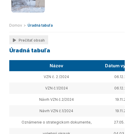
Domov
>
Úradná tabuľa
Prečítať obsah
Úradná tabuľa
Názov
Dátum vyves
VZN č. 2 /2024
06.12.2024
VZN č.1/2024
06.12.2024
Návrh VZN č.2/2024
19.11.2024
Návrh VZN č.1/2024
19.11.2024
Oznámenie o strategickom dokumente,
27.05.2024
volebný okrsok
04.03.2024