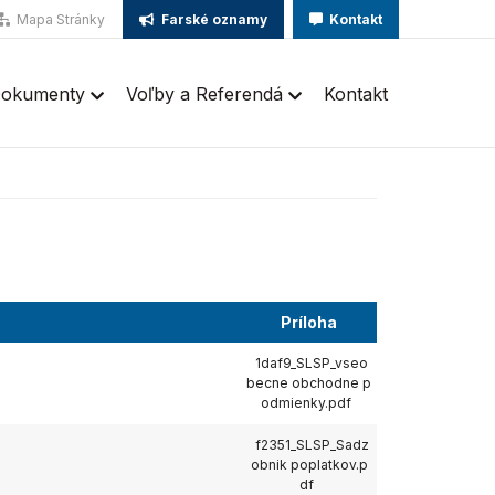
Mapa Stránky
Farské oznamy
Kontakt
okumenty
Voľby a Referendá
Kontakt
Príloha
1daf9_SLSP_vseo
becne obchodne p
odmienky.pdf
f2351_SLSP_Sadz
obnik poplatkov.p
df