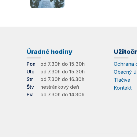
Úradné hodiny
Užitoč
Pon
od 7.30h do 15.30h
Ochrana 
Uto
od 7.30h do 15.30h
Obecný ú
Str
od 7.30h do 16.30h
Tlačivá
Štv
nestránkový deň
Kontakt
Pia
od 7.30h do 14.30h