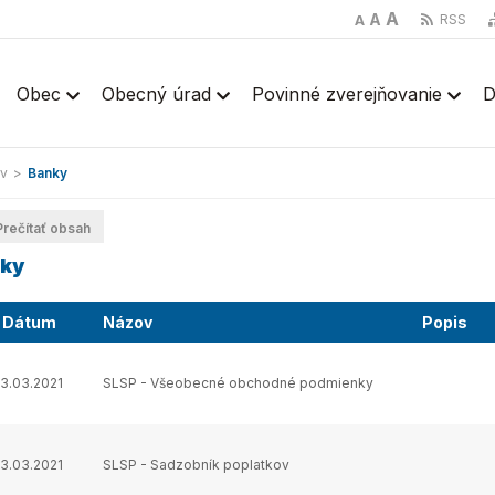
A
A
RSS
A
Obec
Obecný úrad
Povinné zverejňovanie
D
v
>
Banky
rečítať obsah
ky
Dátum
Názov
Popis
13.03.2021
SLSP - Všeobecné obchodné podmienky
13.03.2021
SLSP - Sadzobník poplatkov