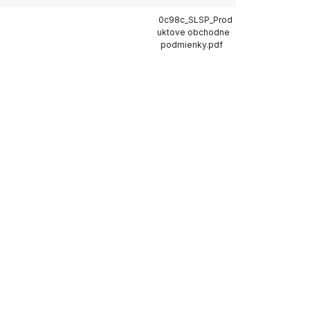
0c98c_SLSP_Prod
uktove obchodne
podmienky.pdf