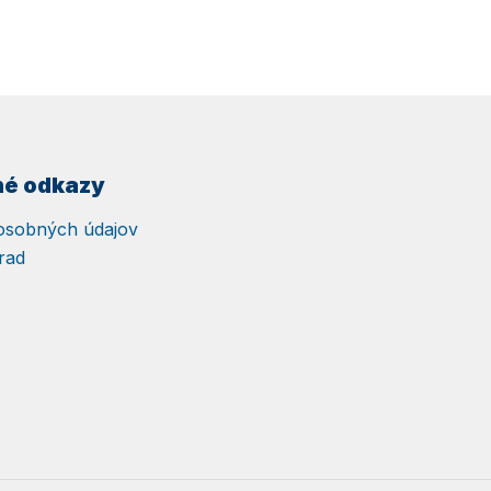
né odkazy
osobných údajov
rad